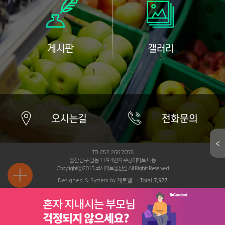
TEL 052-266-7058
울산 남구 달동 119-4번지 주공아파트 나동
Copyrightⓒ2015 코사마트울산점 All Rights Reserved
Designed & System by
제로웹
ㆍTotal
7,977